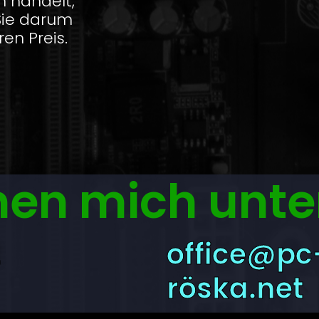
m handelt,
Sie darum
en Preis.
chen mich unte
2
office@pc
röska.net