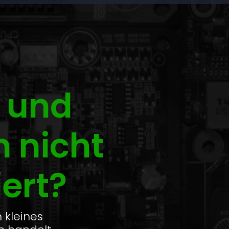
 und
n nicht
iert?
 kleines